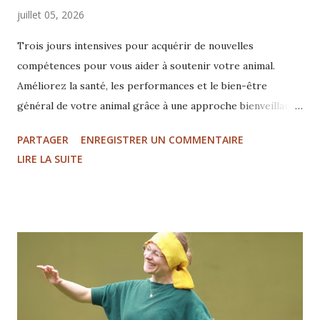
juillet 05, 2026
Trois jours intensives pour acquérir de nouvelles
compétences pour vous aider à soutenir votre animal.
Améliorez la santé, les performances et le bien-être
général de votre animal grâce à une approche bienveillante
et bienfaisante pour tous les êtres vivants. Développer
PARTAGER
ENREGISTRER UN COMMENTAIRE
une relation plus profonde avec une meilleure connexion
LIRE LA SUITE
avec vos animaux. une philosophie d'ouverture
accompagnée par l'observation un travail corporel doux
avec le toucher léger de TTouch un travail au sol basé sur
le Feldenkrais et d'autres techniques... Découvrez
l'approche holistique pour aider les animaux à se sentir
plus en sécurité et plus confiants, afin qu'ils puissent plus
facilement coopérer et apprendre. Les prochaines
formations Tellington TTouc...