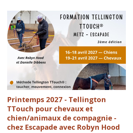
entendu. Être gentil avec un animal, ce n’est pas seulement
être “doux”. C’est apprendre à mieux le comprendre, à
l’aider dans son corps, à lui offrir des conditions dans
lesquelles il peut vraiment s’exprimer et s’apaiser. C’est
cette vision qui guide notre travail au quotidien :
transmettre, former et accompagner pour améliorer
concrètement la vie des animaux… et la relation que nous
construisons avec eux. Nos animaux nous parlent en
permanence — à travers leur c...
Printemps 2027 - Tellington
TTouch pour chevaux et
chien/animaux de compagnie -
chez Escapade avec Robyn Hood