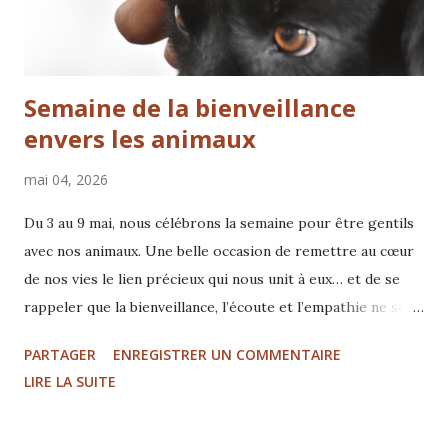
Semaine de la bienveillance
envers les animaux
mai 04, 2026
Du 3 au 9 mai, nous célébrons la semaine pour être gentils
avec nos animaux. Une belle occasion de remettre au cœur
de nos vies le lien précieux qui nous unit à eux… et de se
rappeler que la bienveillance, l’écoute et l’empathie ne sont
pas des options, mais des besoins essentiels. Pour nous,
PARTAGER
ENREGISTRER UN COMMENTAIRE
c’est une évidence. C’est même la base de tout ce que nous
LIRE LA SUITE
faisons. Mais dans la réalité, beaucoup d’animaux vivent
encore dans l’incompréhension, le stress ou l’inconfort…
simplement parce que leur langage n’est pas toujours