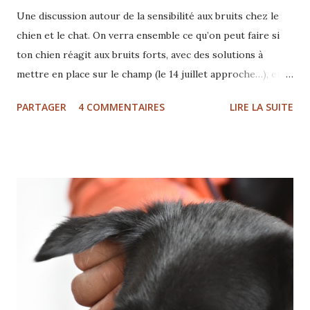
Une discussion autour de la sensibilité aux bruits chez le
chien et le chat. On verra ensemble ce qu’on peut faire si
ton chien réagit aux bruits forts, avec des solutions à
mettre en place sur le champ (le 14 juillet approche…), et
quelques indications pour l’aider à s’y habituer
PARTAGER
4 COMMENTAIRES
LIRE LA SUITE
durablement. Au programme : Tellington TTouch,
évidemment ! (Et si tu attendais plus d’infos sur les
bandages, c’est le moment 😄) Enrichissement (avec ou sans
nourriture) Et quelques pistes sur ce qui peut se cacher
derrière cette sensibilité Avec Gloria Filaferro -
comportementaliste et praticienne TTouch® 1 pour
animaux de compagnie Inscription