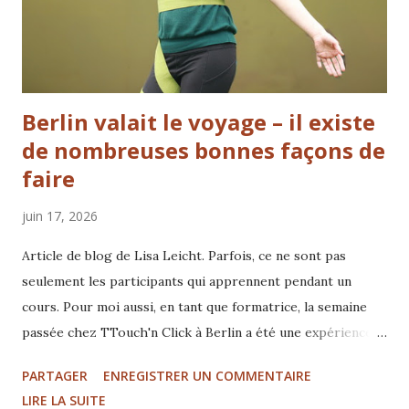
à créer un environnement sûr et détendu pour eux. Quand
j’étais avec elle, Luna pouvait être calme et se ...
Berlin valait le voyage – il existe
de nombreuses bonnes façons de
faire
juin 17, 2026
Article de blog de Lisa Leicht. Parfois, ce ne sont pas
seulement les participants qui apprennent pendant un
cours. Pour moi aussi, en tant que formatrice, la semaine
passée chez TTouch'n Click à Berlin a été une expérience
précieuse et un rappel de tout ce qui peut devenir possible
PARTAGER
ENREGISTRER UN COMMENTAIRE
lorsque nous sommes prêts à élargir notre perspective. La
LIRE LA SUITE
méthode Tellington transmet bien plus que des techniques