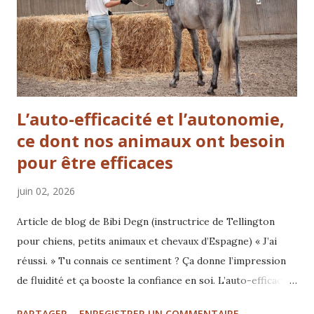
observateurs. Ils perçoivent notre langage corporel, nos
mouvements et nos habitudes si finement qu’ils semblent
s...
L’auto-efficacité et l’autonomie,
ce dont nos animaux ont besoin
pour être efficaces
juin 02, 2026
Article de blog de Bibi Degn (instructrice de Tellington
pour chiens, petits animaux et chevaux d’Espagne) « J’ai
réussi. » Tu connais ce sentiment ? Ça donne l’impression
de fluidité et ça booste la confiance en soi. L’auto-efficacité
– la conviction de pouvoir faire la différence par ses
PARTAGER
ENREGISTRER UN COMMENTAIRE