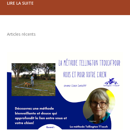
LIRE LA SUITE
l'arrière grâce à la légère tension de la bande élastique. Ma
cage thoracique s'est alors ouverte, sans aucun effort ni
correction volontaire de ma posture. La photo a été prise
quelques instants plus tard. Elle montre à quel point une
Articles récents
petite modification de ma posture a immédiatement
influencé mon bien-être. Je me sentais plus droite, plus
libre et plus détendue. Et c'est précisément pour cette
raison que le sourire est venu tout naturellement. Cette
expérience confirme ce que j'observe depuis près de trente
ans avec la méthode Tellington : notre posture influence
notre état intérieur. Lorsque les tensions diminuent, que la
re...