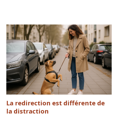
pour interagir avec les chiens. Elle nous invite à observer
plus attentivement et à abandonner les généralisations.
Encore et encore, il est apparu clairement qu’il existe de
nombreuses bonnes façons d’atteindre un objectif. Ce qui
aide un chien ne convient pas forcément à un autre. Chaque
être vivant est un miracle individuel, unique dans sa
perception, ses expériences et ses besoins. Et pourtant,
nous faisons tous partie de la même vie. Il a été
particulièrement impressionnant d’observer comment les
participants vivaient les exercices dans leur propre corps.
Grâce aux TTouches, à la mise ...
La redirection est différente de
la distraction