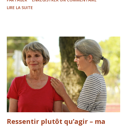
propres actions – occupe la théorie de l’apprentissage, les
LIRE LA SUITE
neurosciences et la science du bien-être. Dans le cas des
animaux, on parle généralement d'« agence » : la capacité à
choisir et à façonner activement son propre
environnement. Il est bien documenté que les expériences
en agence augmentent le bien-être. "Aide-moi à le faire
moi-même." Maria Montessori Maria Montessori l’a résumé
: « Aide-moi à le faire moi-même. » Quiconque connaît des
enfants – ou a construit un meuble Ikea – sait à quel point
l’efficacité est importante pour nous. Mais qu’en est-il de
nos animaux ? Ce qui sape l’agence Quand l’aide arrive avant
que l’animal ait eu la...
Ressentir plutôt qu’agir – ma