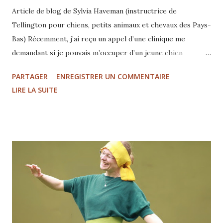
Article de blog de Sylvia Haveman (instructrice de
Tellington pour chiens, petits animaux et chevaux des Pays-
Bas) Récemment, j’ai reçu un appel d’une clinique me
demandant si je pouvais m’occuper d’un jeune chien
Labradoodle pendant dix jours. Ses propriétaires voulaient
PARTAGER
ENREGISTRER UN COMMENTAIRE
partir en vacances, et Luna était censée aller dans une
LIRE LA SUITE
pension pour chiens pendant cette période. Cependant,
pour un chien qui devait se remettre d’une blessure et
bouger de manière contrôlée, ce n’était pas la solution
idéale. J’ai donc accepté ce défi spécial avec plaisir. Une
jeune en bonne santé, très curieuse et très intéressée par
son environnement a emménagé chez moi. Cependant, sa
joie de la découverte était très claire : Luna voulait
beaucoup explorer et aimait sortir des objets des armoires
(à livres) pour les examiner de plus près et aussi les
dévorer. Une série de barrières et de clôtures nous a aidés