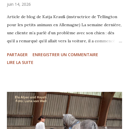
juin 14, 2026
Article de blog de Katja Krauß (instructrice de Tellington
pour les petits animaux en Allemagne) La semaine dernière,
une cliente m’a parlé d’un problème avec son chien : dès
qu’il a remarqué qu’il allait vers la voiture, il a commencé à
tirer la laisse. La raison était en fait agréable — il avait hâte
PARTAGER
ENREGISTRER UN COMMENTAIRE
d’aller se promener dans les bois tout de suite. Entre-
LIRE LA SUITE
temps, la propriétaire avait déjà commencé à faire des
détours vers la voiture, espérant que son chien réaliserait
le plus tard possible où il allait. Mais son chien s’est de plus
en mieux perçu les moindres indices et a compris très tôt :
il est temps d’aller à la voiture. "Ils lisent nos pensées hors
de notre tête." Linda Tellington-Jones Cette situation m’a
fait sourire un peu, car beaucoup de gens essaient parfois
de tromper leur chien. Les chiens sont de grands