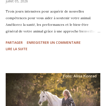
juillet 05, 2026
Trois jours intensives pour acquérir de nouvelles
compétences pour vous aider à soutenir votre animal.
Améliorez la santé, les performances et le bien-être
général de votre animal grâce à une approche bienveillante
et bienfaisante pour tous les êtres vivants. Développer
PARTAGER
ENREGISTRER UN COMMENTAIRE
une relation plus profonde avec une meilleure connexion
LIRE LA SUITE
avec vos animaux. une philosophie d'ouverture
accompagnée par l'observation un travail corporel doux
avec le toucher léger de TTouch un travail au sol basé sur
le Feldenkrais et d'autres techniques... Découvrez
l'approche holistique pour aider les animaux à se sentir
plus en sécurité et plus confiants, afin qu'ils puissent plus
facilement coopérer et apprendre. Les prochaines
formations Tellington TTouc...