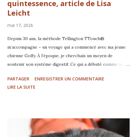
quintessence, article de Lisa
Leicht
mai 17, 2026
Depuis 30 ans, la méthode Tellington TTouch®
m’accompagne – un voyage qui a commencé avec ma jeune
chienne Golfy. À l’époque, je cherchais un moyen de
soutenir son système digestif. Ce qui a débuté comme une
aide ciblée est devenu, au fil des années, une pratique
PARTAGER
ENREGISTRER UN COMMENTAIRE
profonde et vivante. "Pour moi, le succès du travail avec les
LIRE LA SUITE
TTouches réside dans la qualité de la communication – de
cellule à cellule, de cœur à cœur et d’âme à âme." Lisa Leicht
Marquée et inspirée par Linda Tellington-Jones ainsi que
par le travail avec des instructrices américaines et
européennes, j’ai pu approfondir continuellement la
méthode. Je trouve particulièrement enrichissant que le