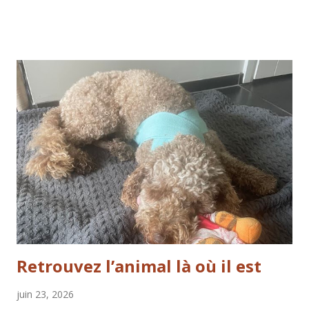
Pas la leçon parfaitement exécutée. Pas le comportement
parfait. Pas le contrôle de chaque situation. Mais la qualité
de notre unité de couple. Que reste-t-il lorsque les
mécanismes de contrôle échouent ? Ou bien la vie nous
présente-t-elle des situations où nous réalisons que le
contrôle n’a toujours été qu’une illusion ? Y aura-t-il de la
proximité ? La confiance restera-t-elle ? La confiance
restera-t-elle ? Sommes-nous vraiment encore en contact
les uns avec les autres – ou notre lien était-il lié à
l’obéissance et à la fonction dès le départ ? Par peur, nous
recourons souvent à la discipline. Nous corrige...
Retrouvez l’animal là où il est
juin 23, 2026