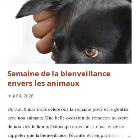
Tellington TTouch puisse être appliqué à tous les êtres
vivants – chaque animal, chaque être m’ouvre de nouvelles
perspectives et compréhensions. Un autre grand avantage
de la méthode Tellington réside, pour moi, dans sa
flexibilité. Les TTouches peuvent être adaptés aux besoins
du moment, les ...
Semaine de la bienveillance
envers les animaux
mai 04, 2026
Du 3 au 9 mai, nous célébrons la semaine pour être gentils
avec nos animaux. Une belle occasion de remettre au cœur
de nos vies le lien précieux qui nous unit à eux… et de se
rappeler que la bienveillance, l’écoute et l’empathie ne sont