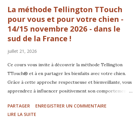
La méthode Tellington TTouch
pour vous et pour votre chien -
14/15 novembre 2026 - dans le
sud de la France !
juillet 21, 2026
Ce cours vous invite à découvrir la méthode Tellington
TTouch® et à en partager les bienfaits avec votre chien.
Grâce à cette approche respectueuse et bienveillante, vous
apprendrez à influencer positivement son comportement
et ses capacités d’apprentissage, tout en réduisant le
PARTAGER
ENREGISTRER UN COMMENTAIRE
stress et en favorisant son bien-être ainsi que sa santé.
LIRE LA SUITE
Vous développerez également votre capacité à renforcer
sa confiance, à approfondir votre relation et à établir une
communication plus claire, plus harmonieuse et plus