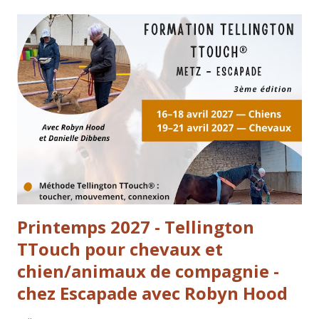
consciente entre vous. Contenu du stage : Théorie et
philosophie de la méthode Tellington TTouch® :
observation, habitudes, conscience, visualisation et
équilibre. Être à l’écoute et dans la compréhension de
votre chien : l’échange respectueux entre humain et chien.
Apprendre à reconnaître les signes de stress et
d’inconfort, tout en développant vos compétences et votre
confiance dans vos interactions avec lui. Se sentir bien dans
son corps : relâcher les tensions, stimuler les capacités na...
Printemps 2027 - Tellington
TTouch pour chevaux et
chien/animaux de compagnie -
chez Escapade avec Robyn Hood