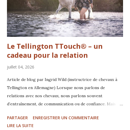
Le Tellington TTouch® – un
cadeau pour la relation
juillet 04, 2026
Article de blog par Ingrid Wild (instructrice de chevaux à
Tellington en Allemagne) Lorsque nous parlons de
relations avec nos chevaux, nous parlons souvent
d’entraînement, de communication ou de confiance. Mais
que reste-t-il réellement lorsque tout ce que nous
PARTAGER
ENREGISTRER UN COMMENTAIRE
pouvons contrôler disparaît ? Ce qui reste, c’est la relation.
LIRE LA SUITE
C’est l’essence même de ce que nous avons vécu ensemble.