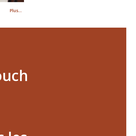
Plus…
ouch