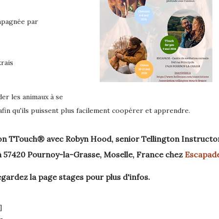
mpagnée par
krais
er les animaux à se
 afin qu'ils puissent plus facilement coopérer et apprendre.
ton TTouch®
avec Robyn Hood
,
senior
Tellington Instructo
à 57420 Pournoy-la-Grasse, Moselle, France chez
Escapad
egardez la page stages pour plus d'infos.
]