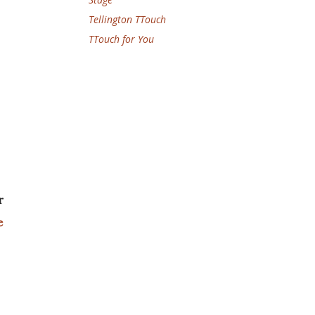
Tellington TTouch
TTouch for You
r
e