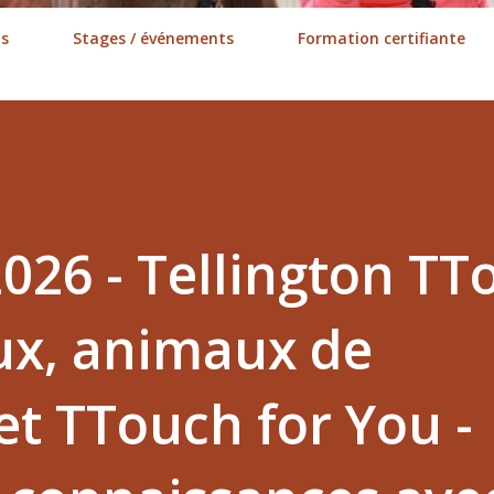
ns
Stages / événements
Formation certifiante
026 - Tellington TT
ux, animaux de
t TTouch for You -