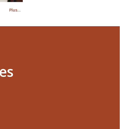
Plus…
nes