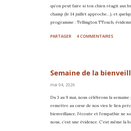
qu’on peut faire si ton chien réagit aux b
champ (le 14 juillet approche…), et quelqu
programme : Tellington TTouch, évidemment
le moment 😄) Enrichissement (avec ou sa
PARTAGER
4 COMMENTAIRES
cacher derrière cette sensibilité Avec Gl
TTouch® 1 pour animaux de compagnie I
Semaine de la bienveil
mai 04, 2026
Du 3 au 9 mai, nous célébrons la semaine
remettre au cœur de nos vies le lien préc
bienveillance, l’écoute et l’empathie ne 
nous, c’est une évidence. C’est même la ba
beaucoup d’animaux vivent encore dans l