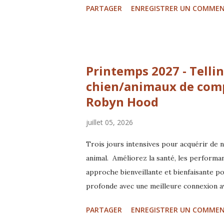
PARTAGER
ENREGISTRER UN COMMEN
parce que leur langage n’est pas toujours
seulement être “doux”. C’est apprendre à 
des conditions dans lesquelles il peut vra
notre travail au quotidien : transmettr
Printemps 2027 - Tell
vie des animaux… et la relation que nous
permanence — à travers leur c...
chien/animaux de comp
Robyn Hood
juillet 05, 2026
Trois jours intensives pour acquérir de 
animal. Améliorez la santé, les performan
approche bienveillante et bienfaisante p
profonde avec une meilleure connexion a
accompagnée par l'observation un travail
PARTAGER
ENREGISTRER UN COMMEN
au sol basé sur le Feldenkrais et d'autre