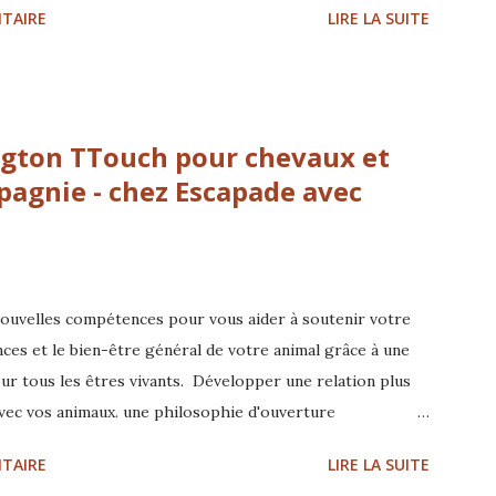
TAIRE
LIRE LA SUITE
 entendu. Être gentil avec un animal, ce n’est pas
mieux le comprendre, à l’aider dans son corps, à lui offrir
iment s’exprimer et s’apaiser. C’est cette vision qui guide
e, former et accompagner pour améliorer concrètement la
ington TTouch pour chevaux et
 construisons avec eux. Nos animaux nous parlent en
agnie - chez Escapade avec
nouvelles compétences pour vous aider à soutenir votre
ces et le bien-être général de votre animal grâce à une
our tous les êtres vivants. Développer une relation plus
vec vos animaux. une philosophie d'ouverture
 corporel doux avec le toucher léger de TTouch un travail
TAIRE
LIRE LA SUITE
s techniques... Découvrez l'approche holistique pour aider