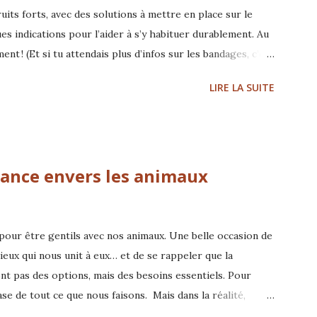
ruits forts, avec des solutions à mettre en place sur le
es indications pour l’aider à s’y habituer durablement. Au
 ! (Et si tu attendais plus d’infos sur les bandages, c’est
ns nourriture) Et quelques pistes sur ce qui peut se
LIRE LA SUITE
oria Filaferro - comportementaliste et praticienne
nscription
lance envers les animaux
 pour être gentils avec nos animaux. Une belle occasion de
ieux qui nous unit à eux… et de se rappeler que la
sont pas des options, mais des besoins essentiels. Pour
se de tout ce que nous faisons. Mais dans la réalité,
’incompréhension, le stress ou l’inconfort… simplement