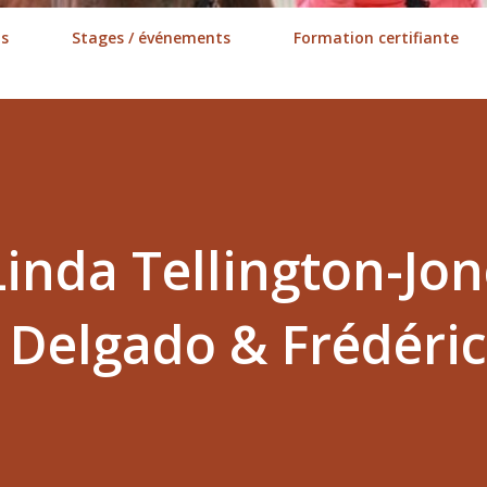
ns
Stages / événements
Formation certifiante
Linda Tellington-Jo
 Delgado & Frédéric