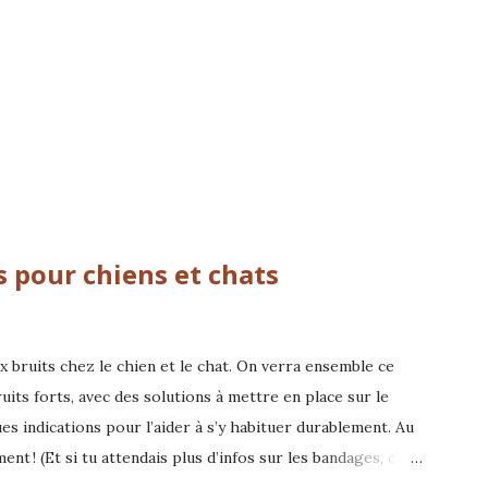
s pour chiens et chats
ux bruits chez le chien et le chat. On verra ensemble ce
ruits forts, avec des solutions à mettre en place sur le
es indications pour l’aider à s’y habituer durablement. Au
 ! (Et si tu attendais plus d’infos sur les bandages, c’est
ns nourriture) Et quelques pistes sur ce qui peut se