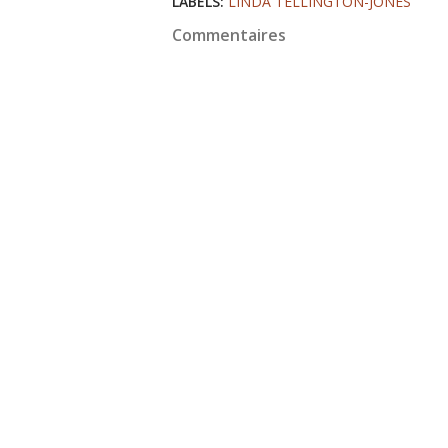
LABELS:
LINDA TELLINGTON-JONES
Commentaires