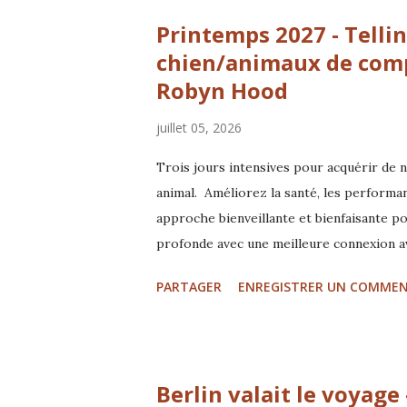
notre travail au quotidien : transmettr
Printemps 2027 - Tell
vie des animaux… et la relation que nous
permanence — à travers leur c...
chien/animaux de comp
Robyn Hood
juillet 05, 2026
Trois jours intensives pour acquérir de 
animal. Améliorez la santé, les performan
approche bienveillante et bienfaisante p
profonde avec une meilleure connexion a
accompagnée par l'observation un travail
PARTAGER
ENREGISTRER UN COMMEN
au sol basé sur le Feldenkrais et d'autre
les animaux à se sentir plus en sécurité et
coopérer et apprendre. Les prochaines 
Berlin valait le voyage