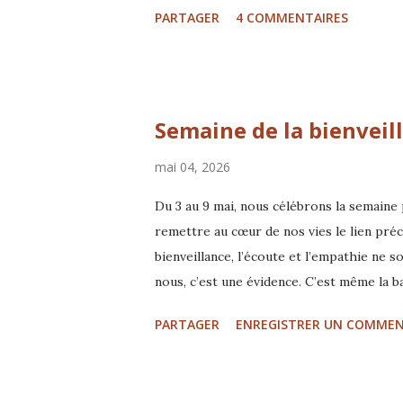
PARTAGER
4 COMMENTAIRES
cacher derrière cette sensibilité Avec Gl
TTouch® 1 pour animaux de compagnie I
Semaine de la bienveil
mai 04, 2026
Du 3 au 9 mai, nous célébrons la semaine
remettre au cœur de nos vies le lien préc
bienveillance, l’écoute et l’empathie ne 
nous, c’est une évidence. C’est même la ba
beaucoup d’animaux vivent encore dans l
PARTAGER
ENREGISTRER UN COMMEN
parce que leur langage n’est pas toujours
seulement être “doux”. C’est apprendre à 
des conditions dans lesquelles il peut vra