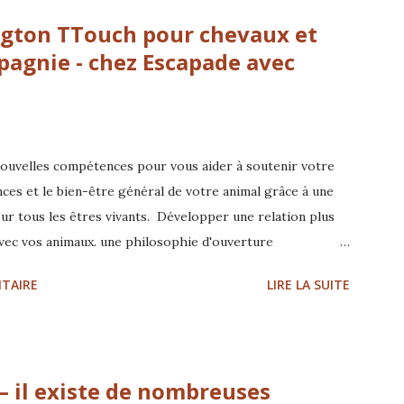
e, former et accompagner pour améliorer concrètement la
ington TTouch pour chevaux et
 construisons avec eux. Nos animaux nous parlent en
agnie - chez Escapade avec
nouvelles compétences pour vous aider à soutenir votre
ces et le bien-être général de votre animal grâce à une
our tous les êtres vivants. Développer une relation plus
vec vos animaux. une philosophie d'ouverture
 corporel doux avec le toucher léger de TTouch un travail
TAIRE
LIRE LA SUITE
s techniques... Découvrez l'approche holistique pour aider
 plus confiants, afin qu'ils puissent plus facilement
formations Tellington TTouc...
 – il existe de nombreuses