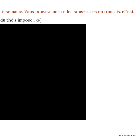
te semaine. Vous pouvez mettre les sous-titres en français. (C'est
du thé s'impose... ☕️)