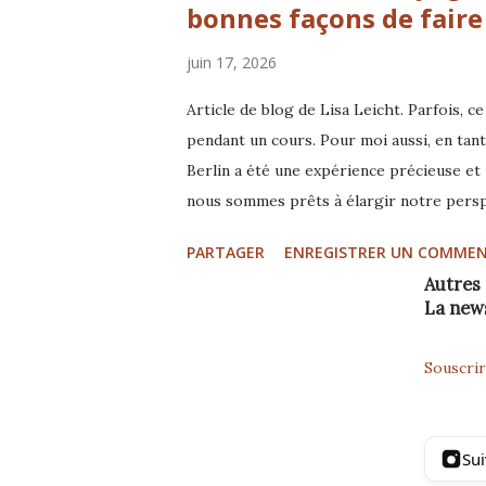
bonnes façons de faire
juin 17, 2026
Article de blog de Lisa Leicht. Parfois, 
pendant un cours. Pour moi aussi, en tan
Berlin a été une expérience précieuse et 
nous sommes prêts à élargir notre persp
techniques pour interagir avec les chiens
PARTAGER
ENREGISTRER UN COMMEN
abandonner les généralisations. Encore et
Autres 
nombreuses bonnes façons d’atteindre un 
La new
à un autre. Chaque être vivant est un mir
et ses besoins. Et pourtant, nous faisons 
Souscrir
impressionnant d’observer comment les pa
Grâce aux TTouches, à la mise ...
Sui