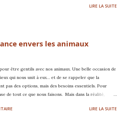
LIRE LA SUITE
oria Filaferro - comportementaliste et praticienne
nscription
lance envers les animaux
 pour être gentils avec nos animaux. Une belle occasion de
ieux qui nous unit à eux… et de se rappeler que la
sont pas des options, mais des besoins essentiels. Pour
se de tout ce que nous faisons. Mais dans la réalité,
’incompréhension, le stress ou l’inconfort… simplement
TAIRE
LIRE LA SUITE
 entendu. Être gentil avec un animal, ce n’est pas
mieux le comprendre, à l’aider dans son corps, à lui offrir
iment s’exprimer et s’apaiser. C’est cette vision qui guide