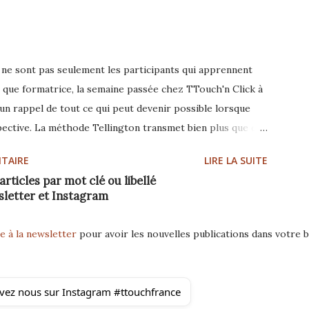
ce ne sont pas seulement les participants qui apprennent
t que formatrice, la semaine passée chez TTouch'n Click à
un rappel de tout ce qui peut devenir possible lorsque
ective. La méthode Tellington transmet bien plus que des
. Elle nous invite à observer plus attentivement et à
TAIRE
LIRE LA SUITE
 encore, il est apparu clairement qu’il existe de
articles par mot clé ou libellé
objectif. Ce qui aide un chien ne convient pas forcément
sletter et Instagram
acle individuel, unique dans sa perception, ses expériences
tous partie de la même vie. Il a été particulièrement
e à la newsletter
pour avoir les nouvelles publications dans votre b
rticipants vivaient les exercices dans leur propre corps.
vez nous sur Instagram #ttouchfrance