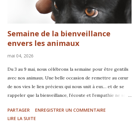
Semaine de la bienveillance
envers les animaux
mai 04, 2026
Du 3 au 9 mai, nous célébrons la semaine pour être gentils
avec nos animaux. Une belle occasion de remettre au cœur
de nos vies le lien précieux qui nous unit à eux… et de se
rappeler que la bienveillance, l’écoute et l’empathie ne sont
pas des options, mais des besoins essentiels. Pour nous,
PARTAGER
ENREGISTRER UN COMMENTAIRE
c’est une évidence. C’est même la base de tout ce que nous
LIRE LA SUITE
faisons. Mais dans la réalité, beaucoup d’animaux vivent
encore dans l’incompréhension, le stress ou l’inconfort…
simplement parce que leur langage n’est pas toujours