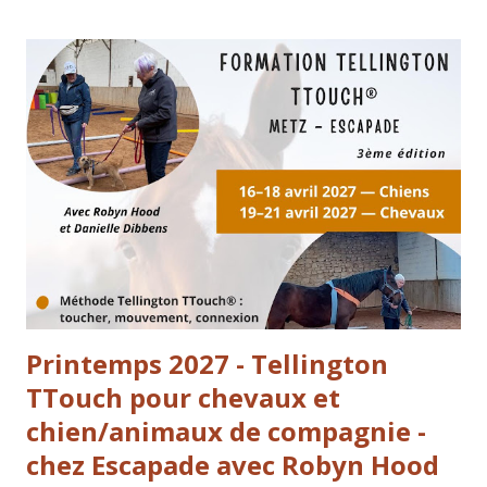
entendu. Être gentil avec un animal, ce n’est pas seulement
être “doux”. C’est apprendre à mieux le comprendre, à
l’aider dans son corps, à lui offrir des conditions dans
lesquelles il peut vraiment s’exprimer et s’apaiser. C’est
cette vision qui guide notre travail au quotidien :
transmettre, former et accompagner pour améliorer
concrètement la vie des animaux… et la relation que nous
construisons avec eux. Nos animaux nous parlent en
permanence — à travers leur c...
Printemps 2027 - Tellington
TTouch pour chevaux et
chien/animaux de compagnie -
chez Escapade avec Robyn Hood