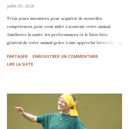
juillet 05, 2026
Trois jours intensives pour acquérir de nouvelles
compétences pour vous aider à soutenir votre animal.
Améliorez la santé, les performances et le bien-être
général de votre animal grâce à une approche bienveillante
et bienfaisante pour tous les êtres vivants. Développer
PARTAGER
ENREGISTRER UN COMMENTAIRE
une relation plus profonde avec une meilleure connexion
LIRE LA SUITE
avec vos animaux. une philosophie d'ouverture
accompagnée par l'observation un travail corporel doux
avec le toucher léger de TTouch un travail au sol basé sur
le Feldenkrais et d'autres techniques... Découvrez
l'approche holistique pour aider les animaux à se sentir
plus en sécurité et plus confiants, afin qu'ils puissent plus
facilement coopérer et apprendre. Les prochaines
formations Tellington TTouc...