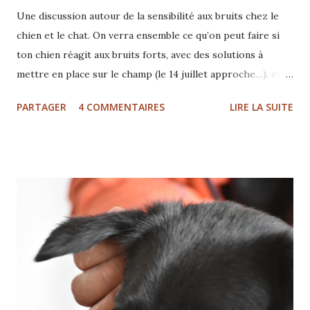
Une discussion autour de la sensibilité aux bruits chez le
chien et le chat. On verra ensemble ce qu’on peut faire si
ton chien réagit aux bruits forts, avec des solutions à
mettre en place sur le champ (le 14 juillet approche…), et
quelques indications pour l’aider à s’y habituer
PARTAGER
4 COMMENTAIRES
LIRE LA SUITE
durablement. Au programme : Tellington TTouch,
évidemment ! (Et si tu attendais plus d’infos sur les
bandages, c’est le moment 😄) Enrichissement (avec ou sans
nourriture) Et quelques pistes sur ce qui peut se cacher
derrière cette sensibilité Avec Gloria Filaferro -
comportementaliste et praticienne TTouch® 1 pour
animaux de compagnie Inscription