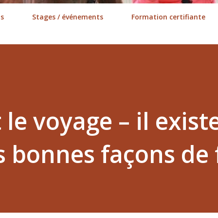
ns
Stages / événements
Formation certifiante
 le voyage – il exist
bonnes façons de 