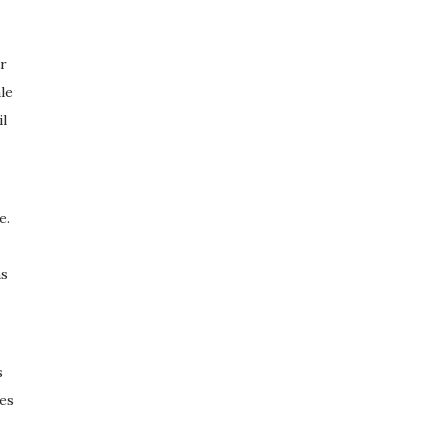
ur
le
il
e.
ns
s
les