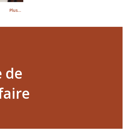
Plus…
e de
faire