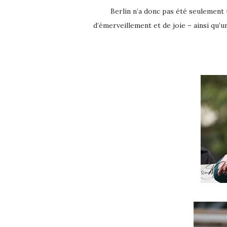
Berlin n’a donc pas été seulement un lieu d’enseignement. Ce fut un lieu d’apprentissage partagé,
d’émerveillement et de joie – ainsi qu