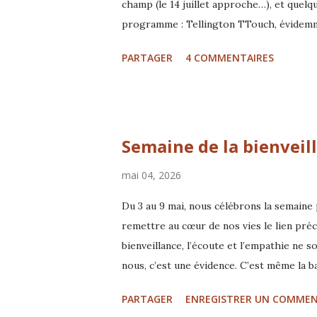
champ (le 14 juillet approche…), et quelqu
programme : Tellington TTouch, évidemment
le moment 😄) Enrichissement (avec ou sa
PARTAGER
4 COMMENTAIRES
cacher derrière cette sensibilité Avec Gl
TTouch® 1 pour animaux de compagnie I
Semaine de la bienveil
mai 04, 2026
Du 3 au 9 mai, nous célébrons la semaine
remettre au cœur de nos vies le lien préc
bienveillance, l’écoute et l’empathie ne 
nous, c’est une évidence. C’est même la ba
beaucoup d’animaux vivent encore dans l
PARTAGER
ENREGISTRER UN COMMEN
parce que leur langage n’est pas toujours