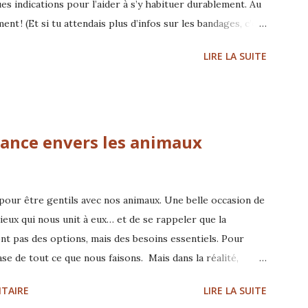
es indications pour l’aider à s’y habituer durablement. Au
 ! (Et si tu attendais plus d’infos sur les bandages, c’est
ns nourriture) Et quelques pistes sur ce qui peut se
LIRE LA SUITE
oria Filaferro - comportementaliste et praticienne
nscription
lance envers les animaux
 pour être gentils avec nos animaux. Une belle occasion de
ieux qui nous unit à eux… et de se rappeler que la
sont pas des options, mais des besoins essentiels. Pour
se de tout ce que nous faisons. Mais dans la réalité,
’incompréhension, le stress ou l’inconfort… simplement
TAIRE
LIRE LA SUITE
 entendu. Être gentil avec un animal, ce n’est pas