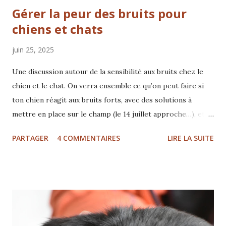
Gérer la peur des bruits pour
chiens et chats
juin 25, 2025
Une discussion autour de la sensibilité aux bruits chez le
chien et le chat. On verra ensemble ce qu’on peut faire si
ton chien réagit aux bruits forts, avec des solutions à
mettre en place sur le champ (le 14 juillet approche…), et
quelques indications pour l’aider à s’y habituer
PARTAGER
4 COMMENTAIRES
LIRE LA SUITE
durablement. Au programme : Tellington TTouch,
évidemment ! (Et si tu attendais plus d’infos sur les
bandages, c’est le moment 😄) Enrichissement (avec ou sans
nourriture) Et quelques pistes sur ce qui peut se cacher
derrière cette sensibilité Avec Gloria Filaferro -
comportementaliste et praticienne TTouch® 1 pour