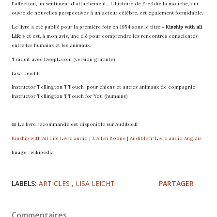
l'affection, un sentiment d'attachement... L'histoire de Freddie la mouche, qui
ouvre de nouvelles perspectives à un acteur célèbre, est également formidable.
Le livre a été publié pour la première fois en 1954 sous le titre «
Kinship with all
Life
» et est, à mon avis, une clé pour comprendre les rencontres conscientes
entre les humains et les animaux.
Traduit avec DeepL.com (version gratuite)
Lisa Leicht
Instructor Tellington TTouch pour chiens et autres animaux de compagnie
Instructor Tellington TTouch for You (humains)
📖 Le livre recommandé est disponible sur Audible.fr
Kinship with All Life Livre audio | J. Allen Boone | Audible.fr: Livre audio Anglais
Image : wikipedia
LABELS:
ARTICLES
LISA LEICHT
PARTAGER
Commentaires