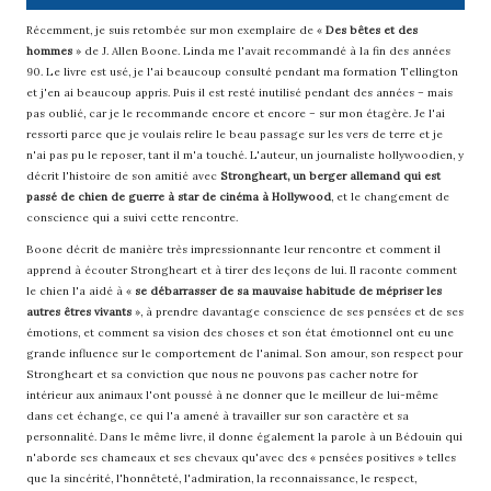
Récemment, je suis retombée sur mon exemplaire de «
Des bêtes et des
hommes
» de J. Allen Boone. Linda me l'avait recommandé à la fin des années
90. Le livre est usé, je l'ai beaucoup consulté pendant ma formation Tellington
et j'en ai beaucoup appris. Puis il est resté inutilisé pendant des années – mais
pas oublié, car je le recommande encore et encore – sur mon étagère. Je l'ai
ressorti parce que je voulais relire le beau passage sur les vers de terre et je
n'ai pas pu le reposer, tant il m'a touché. L'auteur, un journaliste hollywoodien, y
décrit l'histoire de son amitié avec
Strongheart, un berger allemand qui est
passé de chien de guerre à star de cinéma à Hollywood
, et le changement de
conscience qui a suivi cette rencontre.
Boone décrit de manière très impressionnante leur rencontre et comment il
apprend à écouter Strongheart et à tirer des leçons de lui. Il raconte comment
le chien l'a aidé à «
se débarrasser de sa mauvaise habitude de mépriser les
autres êtres vivants
», à prendre davantage conscience de ses pensées et de ses
émotions, et comment sa vision des choses et son état émotionnel ont eu une
grande influence sur le comportement de l'animal. Son amour, son respect pour
Strongheart et sa conviction que nous ne pouvons pas cacher notre for
intérieur aux animaux l'ont poussé à ne donner que le meilleur de lui-même
dans cet échange, ce qui l'a amené à travailler sur son caractère et sa
personnalité. Dans le même livre, il donne également la parole à un Bédouin qui
n'aborde ses chameaux et ses chevaux qu'avec des « pensées positives » telles
que la sincérité, l'honnêteté, l'admiration, la reconnaissance, le respect,