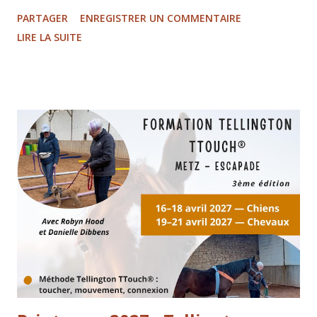
pas des options, mais des besoins essentiels. Pour nous,
PARTAGER
ENREGISTRER UN COMMENTAIRE
c’est une évidence. C’est même la base de tout ce que nous
LIRE LA SUITE
faisons. Mais dans la réalité, beaucoup d’animaux vivent
encore dans l’incompréhension, le stress ou l’inconfort…
simplement parce que leur langage n’est pas toujours
entendu. Être gentil avec un animal, ce n’est pas seulement
être “doux”. C’est apprendre à mieux le comprendre, à
l’aider dans son corps, à lui offrir des conditions dans
lesquelles il peut vraiment s’exprimer et s’apaiser. C’est
cette vision qui guide notre travail au quotidien :
transmettre, former et accompagner pour améliorer
concrètement la vie des animaux… et la relation que nous
construisons avec eux. Nos animaux nous parlent en
permanence — à travers leur c...