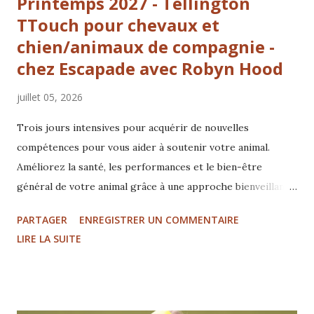
Printemps 2027 - Tellington
TTouch pour chevaux et
chien/animaux de compagnie -
chez Escapade avec Robyn Hood
juillet 05, 2026
Trois jours intensives pour acquérir de nouvelles
compétences pour vous aider à soutenir votre animal.
Améliorez la santé, les performances et le bien-être
général de votre animal grâce à une approche bienveillante
et bienfaisante pour tous les êtres vivants. Développer
PARTAGER
ENREGISTRER UN COMMENTAIRE
une relation plus profonde avec une meilleure connexion
LIRE LA SUITE
avec vos animaux. une philosophie d'ouverture
accompagnée par l'observation un travail corporel doux
avec le toucher léger de TTouch un travail au sol basé sur
le Feldenkrais et d'autres techniques... Découvrez